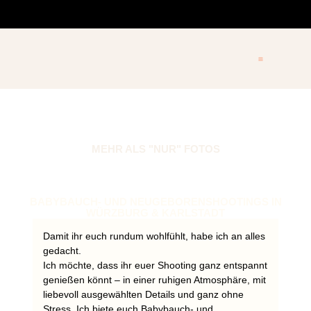
MEHR ALS "NUR" FOTOS
BABYBAUCH- UND NEUGEBORENSHOOTINGS IN
WÜRZBURG & KARLSTADT
Damit ihr euch rundum wohlfühlt, habe ich an alles
gedacht.
Ich möchte, dass ihr euer Shooting ganz entspannt
genießen könnt – in einer ruhigen Atmosphäre, mit
liebevoll ausgewählten Details und ganz ohne
Stress. Ich biete euch Babybauch- und