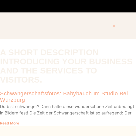
A SHORT DESCRIPTION
INTRODUCING YOUR BUSINESS
AND THE SERVICES TO
VISITORS.
Schwangerschaftsfotos: Babybauch Im Studio Bei
Würzburg
Du bist schwanger? Dann halte diese wunderschöne Zeit unbedingt
in Bildern fest! Die Zeit der Schwangerschaft ist so aufregend: Der
Read More