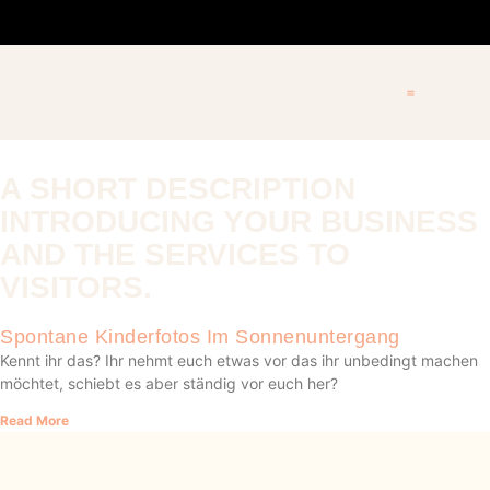
A SHORT DESCRIPTION
INTRODUCING YOUR BUSINESS
AND THE SERVICES TO
VISITORS.
Spontane Kinderfotos Im Sonnenuntergang
Kennt ihr das? Ihr nehmt euch etwas vor das ihr unbedingt machen
möchtet, schiebt es aber ständig vor euch her?
Read More